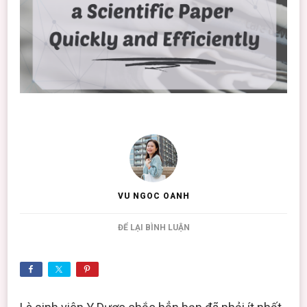
VU NGOC OANH
TẠI
ĐỂ LẠI BÌNH LUẬN
04
MẸO
NHỎ
GIÚP
MÌNH