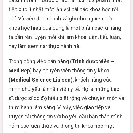
Là sinh viên Y Dược chắc hẳn bạn đã phải ít nhất
ĐỌC
NHANH
tiếp xúc ít nhất một lần với bài báo khoa học rồi
NGHIÊN
nhỉ. Và việc đọc nhanh và ghi chú nghiên cứu
CỨU
KHOA
khoa học hiệu quả cũng là một phần các kĩ năng
HỌC
ta cần rèn luyện mỗi khi làm khoá luận, tiểu luận,
hay làm seminar thực hành nè.
Trong công việc bán hàng (
Trình dược viên –
Med Rep
) hay chuyên viên thông tin y khoa
(Medical Science Liaison)
, khách hàng của
mình chủ yếu là nhân viên y tế. Họ là những bác
sĩ, dược sĩ có độ hiểu biết rộng về chuyên môn và
thực hành lâm sàng. Vì vậy, việc giao tiếp và
truyền tải thông tin với họ yêu cầu bản thân mình
nắm các kiến thức và thông tin khoa học một