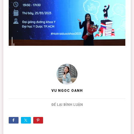
VU NGOC OANH
TẠI
ĐỂ LẠI BÌNH LUẬN
HỘI
TRẠI
DƯỢC
KHOA