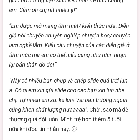
giúp đỡ những bạn sinh viên non trẻ như chúng
em. Cảm ơn chị rất nhiều ạ!
”
“Em được mở mang tầm mắt/ kiến thức nữa. Diễn
giả nói chuyện chuyên nghiệp chuyện học/ chuyện
làm nghề lắm. Kiểu câu chuyện của các diễn giả ở
tầm mức mà em có thể hiểu cũng như nhìn nhận
lại bản thân đồ đó!”
“Nãy có nhiều bạn chụp và chép slide quá trời lun
á. Có gì em xin gửi slide cho các bạn xin lun nhe
chị. Tự nhiên em zui ké lun! Vài bạn trường ngoài
cũng khen chất lượng nữaaaaa”
. Chời, sao mà dễ
thương quá đỗi luôn. Mình trẻ hơn thêm 5 tuổi
nữa khi đọc tin nhắn này. 🙂