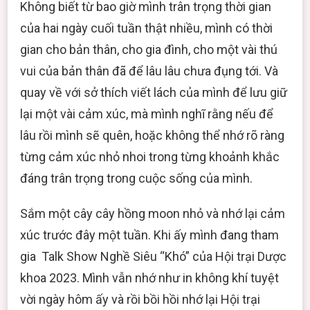
Không biết từ bao giờ mình trân trọng thời gian
VÀ
CẢM
của hai ngày cuối tuần thật nhiều, mình có thời
XÚC
gian cho bản thân, cho gia đình, cho một vài thú
SAU
10
vui của bản thân đã để lâu lâu chưa đụng tới. Và
NĂM
quay về với sở thích viết lách của mình để lưu giữ
VỀ
TRƯỜNG
lại một vài cảm xúc, mà mình nghĩ rằng nếu để
–
lâu rồi mình sẽ quên, hoặc không thể nhớ rõ ràng
2023
NHỚ
từng cảm xúc nhỏ nhoi trong từng khoảnh khắc
2013
đáng trân trọng trong cuộc sống của mình.
Sắm một cây cây hồng moon nhỏ và nhớ lại cảm
xúc trước đây một tuần. Khi ấy mình đang tham
gia Talk Show Nghề Siêu “Khó” của Hội trại Dược
khoa 2023. Mình vẫn nhớ như in không khí tuyệt
vời ngày hôm ấy và rồi bồi hồi nhớ lại Hội trại