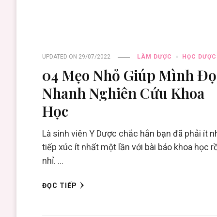
UPDATED ON
29/07/2022
LÀM DƯỢC
HỌC DƯỢC
04 Mẹo Nhỏ Giúp Mình Đọ
Nhanh Nghiên Cứu Khoa
Học
Là sinh viên Y Dược chắc hẳn bạn đã phải ít n
tiếp xúc ít nhất một lần với bài báo khoa học rồ
nhỉ. …
ĐỌC TIẾP