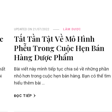
UPDATED ON
21/07/2022
LÀM DƯỢC
c
Tất Tần Tật Về Mô Hình
Phễu Trong Cuộc Hẹn Bán
Hàng Dược Phẩm
hất
Bài viết này mình tiếp tục chia sẻ về những phần
i
nhỏ hơn trong cuộc hẹn bán hàng. Bạn có thể tìm
hiểu thêm bài …
ĐỌC TIẾP