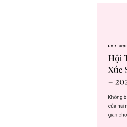
HỌC DƯỢ
Hội 
Xúc 
– 20
Không bi
của hai 
gian cho